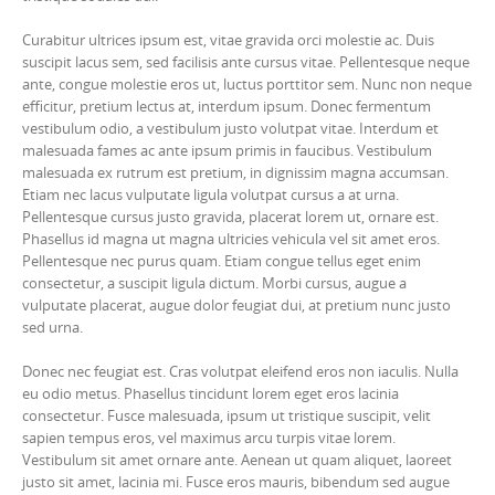
Curabitur ultrices ipsum est, vitae gravida orci molestie ac. Duis
suscipit lacus sem, sed facilisis ante cursus vitae. Pellentesque neque
ante, congue molestie eros ut, luctus porttitor sem. Nunc non neque
efficitur, pretium lectus at, interdum ipsum. Donec fermentum
vestibulum odio, a vestibulum justo volutpat vitae. Interdum et
malesuada fames ac ante ipsum primis in faucibus. Vestibulum
malesuada ex rutrum est pretium, in dignissim magna accumsan.
Etiam nec lacus vulputate ligula volutpat cursus a at urna.
Pellentesque cursus justo gravida, placerat lorem ut, ornare est.
Phasellus id magna ut magna ultricies vehicula vel sit amet eros.
Pellentesque nec purus quam. Etiam congue tellus eget enim
consectetur, a suscipit ligula dictum. Morbi cursus, augue a
vulputate placerat, augue dolor feugiat dui, at pretium nunc justo
sed urna.
Donec nec feugiat est. Cras volutpat eleifend eros non iaculis. Nulla
eu odio metus. Phasellus tincidunt lorem eget eros lacinia
consectetur. Fusce malesuada, ipsum ut tristique suscipit, velit
sapien tempus eros, vel maximus arcu turpis vitae lorem.
Vestibulum sit amet ornare ante. Aenean ut quam aliquet, laoreet
justo sit amet, lacinia mi. Fusce eros mauris, bibendum sed augue