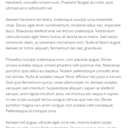
hendrerit, convallis ornare nunc. Praesent feugiat dui odio, quis
ultricies arcu sollicitudin vel.
Aenean hendrerit est libero, scelerisque suscipit urna imperdiet
vitae. Donec eget enim condimentum, molestie tellus nec, imperdiet
lacus. Maecenas eleifend erat vel dictum scelerisque. Vestibulum
vehicula turpis eget libero luctus, et lacinia lacus mattis. Sed varius
commodo diam, ut venenatis nisl tempor non. Nulla id libero augue.
Aenean et tortor aliquam, fermentum leo sed, gravida ex.
Phasellus suscipit scelerisque nunc, non placerat augue. Donec
ornare sodales neque, ornare pharetra velit pulvinar nec. Maecenas
porttitor quis tellus eu dapibus. Nullam pellentesque convallis ante
vel ultrices. Nulla at sodales neque. Nunc efficitur nec justo a rutrum.
Duis quis fermentum purus, vitae ullamcorper mi. Aenean sodales
vel quam sed interdum. Suspendisse aliquam, sapien ac eleifend
semper, enim ligula tincidunt ante, vel rhoncus est neque in sapien.
In nec turpis suscipit lectus congue ultrices quis nec nisi. Donec
porttitor magna non enim congue, non sodales velit consequat.
Pellentesque id tristique urna.
Aenean nisl augue, ultricies eget urna nec, viverra mattis turpis.
Etiam ut velit vel nisi finibus molestie. Quisque cursus eros vel est