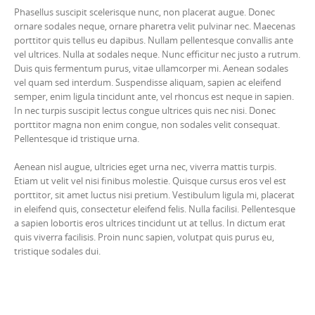
Phasellus suscipit scelerisque nunc, non placerat augue. Donec
ornare sodales neque, ornare pharetra velit pulvinar nec. Maecenas
porttitor quis tellus eu dapibus. Nullam pellentesque convallis ante
vel ultrices. Nulla at sodales neque. Nunc efficitur nec justo a rutrum.
Duis quis fermentum purus, vitae ullamcorper mi. Aenean sodales
vel quam sed interdum. Suspendisse aliquam, sapien ac eleifend
semper, enim ligula tincidunt ante, vel rhoncus est neque in sapien.
In nec turpis suscipit lectus congue ultrices quis nec nisi. Donec
porttitor magna non enim congue, non sodales velit consequat.
Pellentesque id tristique urna.
Aenean nisl augue, ultricies eget urna nec, viverra mattis turpis.
Etiam ut velit vel nisi finibus molestie. Quisque cursus eros vel est
porttitor, sit amet luctus nisi pretium. Vestibulum ligula mi, placerat
in eleifend quis, consectetur eleifend felis. Nulla facilisi. Pellentesque
a sapien lobortis eros ultrices tincidunt ut at tellus. In dictum erat
quis viverra facilisis. Proin nunc sapien, volutpat quis purus eu,
tristique sodales dui.