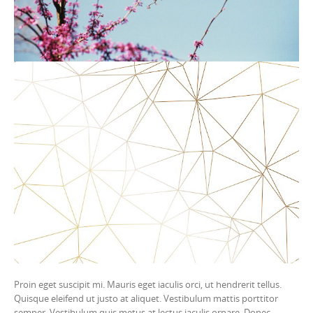
Proin eget suscipit mi. Mauris eget iaculis orci, ut hendrerit tellus.
Quisque eleifend ut justo at aliquet. Vestibulum mattis porttitor
semper. Vestibulum quis metus at lectus iaculis ornare. Donec