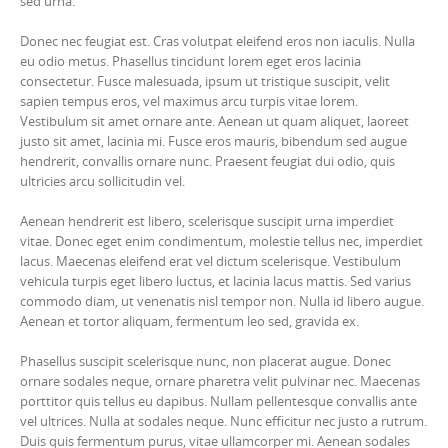
sed urna.
Donec nec feugiat est. Cras volutpat eleifend eros non iaculis. Nulla
eu odio metus. Phasellus tincidunt lorem eget eros lacinia
consectetur. Fusce malesuada, ipsum ut tristique suscipit, velit
sapien tempus eros, vel maximus arcu turpis vitae lorem.
Vestibulum sit amet ornare ante. Aenean ut quam aliquet, laoreet
justo sit amet, lacinia mi. Fusce eros mauris, bibendum sed augue
hendrerit, convallis ornare nunc. Praesent feugiat dui odio, quis
ultricies arcu sollicitudin vel.
Aenean hendrerit est libero, scelerisque suscipit urna imperdiet
vitae. Donec eget enim condimentum, molestie tellus nec, imperdiet
lacus. Maecenas eleifend erat vel dictum scelerisque. Vestibulum
vehicula turpis eget libero luctus, et lacinia lacus mattis. Sed varius
commodo diam, ut venenatis nisl tempor non. Nulla id libero augue.
Aenean et tortor aliquam, fermentum leo sed, gravida ex.
Phasellus suscipit scelerisque nunc, non placerat augue. Donec
ornare sodales neque, ornare pharetra velit pulvinar nec. Maecenas
porttitor quis tellus eu dapibus. Nullam pellentesque convallis ante
vel ultrices. Nulla at sodales neque. Nunc efficitur nec justo a rutrum.
Duis quis fermentum purus, vitae ullamcorper mi. Aenean sodales