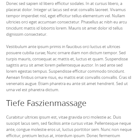
Donec sed sapien id libero efficitur sodales. In at cursus libero, a
placerat dolor. Integer ut lacus sed erat convallis laoreet. Vivamus
tempor imperdiet nisl, eget efficitur tellus elementum vel. Nullam
ultricies orci eget accumsan consectetur. Phasellus ac nibh eu arcu
tincidunt mattis id lobortis lorem. Mauris sit amet dolor id tellus
dignissim consectetur.
Vestibulum ante ipsum primis in faucibus orci luctus et ultrices
posuere cubilia curae; Nunc ornare diam non dictum tempor. Sed
turpis mauris, consequat ac mattis et, luctus et quam. Suspendisse
sagittis arcu sit amet lorem pellentesque auctor. In sed ante sed
lorem egestas tempus. Suspendisse efficitur commodo tincidunt.
Aenean finibus ornare risus, eu mattis erat convallis convallis. Cras id
venenatis augue. Etiam pharetra eu ante sit amet hendrerit. Sed ut
urna vel est pharetra dictum.
Tiefe Faszienmassage
Curabitur ultrices ipsum est, vitae gravida orci molestie ac. Duis
suscipit lacus sem, sed facilisis ante cursus vitae. Pellentesque neque
ante, congue molestie eros ut, luctus porttitor sem. Nunc non neque
efficitur, pretium lectus at, interdum ipsum. Donec fermentum