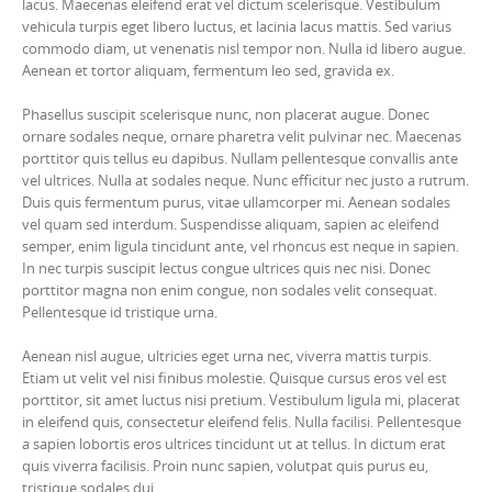
lacus. Maecenas eleifend erat vel dictum scelerisque. Vestibulum
vehicula turpis eget libero luctus, et lacinia lacus mattis. Sed varius
commodo diam, ut venenatis nisl tempor non. Nulla id libero augue.
Aenean et tortor aliquam, fermentum leo sed, gravida ex.
Phasellus suscipit scelerisque nunc, non placerat augue. Donec
ornare sodales neque, ornare pharetra velit pulvinar nec. Maecenas
porttitor quis tellus eu dapibus. Nullam pellentesque convallis ante
vel ultrices. Nulla at sodales neque. Nunc efficitur nec justo a rutrum.
Duis quis fermentum purus, vitae ullamcorper mi. Aenean sodales
vel quam sed interdum. Suspendisse aliquam, sapien ac eleifend
semper, enim ligula tincidunt ante, vel rhoncus est neque in sapien.
In nec turpis suscipit lectus congue ultrices quis nec nisi. Donec
porttitor magna non enim congue, non sodales velit consequat.
Pellentesque id tristique urna.
Aenean nisl augue, ultricies eget urna nec, viverra mattis turpis.
Etiam ut velit vel nisi finibus molestie. Quisque cursus eros vel est
porttitor, sit amet luctus nisi pretium. Vestibulum ligula mi, placerat
in eleifend quis, consectetur eleifend felis. Nulla facilisi. Pellentesque
a sapien lobortis eros ultrices tincidunt ut at tellus. In dictum erat
quis viverra facilisis. Proin nunc sapien, volutpat quis purus eu,
tristique sodales dui.