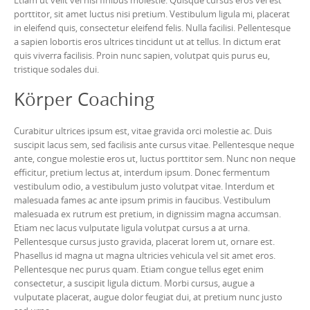
porttitor, sit amet luctus nisi pretium. Vestibulum ligula mi, placerat
in eleifend quis, consectetur eleifend felis. Nulla facilisi. Pellentesque
a sapien lobortis eros ultrices tincidunt ut at tellus. In dictum erat
quis viverra facilisis. Proin nunc sapien, volutpat quis purus eu,
tristique sodales dui.
Körper Coaching
Curabitur ultrices ipsum est, vitae gravida orci molestie ac. Duis
suscipit lacus sem, sed facilisis ante cursus vitae. Pellentesque neque
ante, congue molestie eros ut, luctus porttitor sem. Nunc non neque
efficitur, pretium lectus at, interdum ipsum. Donec fermentum
vestibulum odio, a vestibulum justo volutpat vitae. Interdum et
malesuada fames ac ante ipsum primis in faucibus. Vestibulum
malesuada ex rutrum est pretium, in dignissim magna accumsan.
Etiam nec lacus vulputate ligula volutpat cursus a at urna.
Pellentesque cursus justo gravida, placerat lorem ut, ornare est.
Phasellus id magna ut magna ultricies vehicula vel sit amet eros.
Pellentesque nec purus quam. Etiam congue tellus eget enim
consectetur, a suscipit ligula dictum. Morbi cursus, augue a
vulputate placerat, augue dolor feugiat dui, at pretium nunc justo