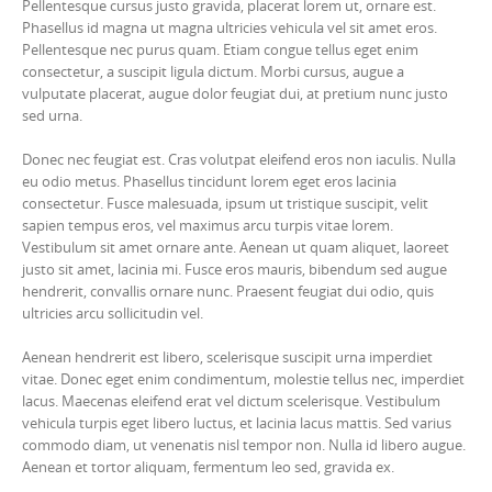
Pellentesque cursus justo gravida, placerat lorem ut, ornare est.
Phasellus id magna ut magna ultricies vehicula vel sit amet eros.
Pellentesque nec purus quam. Etiam congue tellus eget enim
consectetur, a suscipit ligula dictum. Morbi cursus, augue a
vulputate placerat, augue dolor feugiat dui, at pretium nunc justo
sed urna.
Donec nec feugiat est. Cras volutpat eleifend eros non iaculis. Nulla
eu odio metus. Phasellus tincidunt lorem eget eros lacinia
consectetur. Fusce malesuada, ipsum ut tristique suscipit, velit
sapien tempus eros, vel maximus arcu turpis vitae lorem.
Vestibulum sit amet ornare ante. Aenean ut quam aliquet, laoreet
justo sit amet, lacinia mi. Fusce eros mauris, bibendum sed augue
hendrerit, convallis ornare nunc. Praesent feugiat dui odio, quis
ultricies arcu sollicitudin vel.
Aenean hendrerit est libero, scelerisque suscipit urna imperdiet
vitae. Donec eget enim condimentum, molestie tellus nec, imperdiet
lacus. Maecenas eleifend erat vel dictum scelerisque. Vestibulum
vehicula turpis eget libero luctus, et lacinia lacus mattis. Sed varius
commodo diam, ut venenatis nisl tempor non. Nulla id libero augue.
Aenean et tortor aliquam, fermentum leo sed, gravida ex.