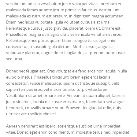
vestibulum odio, a vestibulum justo volutpat vitae. Interdum et
malesuada fames ac ante ipsum primis in faucibus. Vestibulum
malesuada ex rutrum est pretium, in dignissim magna accumsan.
Etiam nec lacus vulputate ligula volutpat cursus a at urna.
Pellentesque cursus justo gravida, placerat lorem ut, ornare est.
Phasellus id magna ut magna ultricies vehicula vel sit amet eros.
Pellentesque nec purus quam. Etiam congue tellus eget enim
consectetur, a suscipit ligula dictum. Morbi cursus, augue a
vulputate placerat, augue dolor feugiat dui, at pretium nunc justo
sed urna.
Donec nec feugiat est. Cras volutpat eleifend eros non iaculis. Nulla
eu odio metus. Phasellus tincidunt lorem eget eros lacinia
consectetur. Fusce malesuada, ipsum ut tristique suscipit, velit
sapien tempus eros, vel maximus arcu turpis vitae lorem.
Vestibulum sit amet ornare ante. Aenean ut quam aliquet, laoreet
justo sit amet, lacinia mi. Fusce eros mauris, bibendum sed augue
hendrerit, convallis ornare nunc. Praesent feugiat dui odio, quis
ultricies arcu sollicitudin vel.
Aenean hendrerit est libero, scelerisque suscipit urna imperdiet
vitae. Donec eget enim condimentum, molestie tellus nec, imperdiet