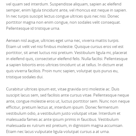
vel quam sed interdum. Suspendisse aliquam, sapien ac eleifend
semper, enim ligula tincidunt ante, vel rhoncus est neque in sapien.
In nec turpis suscipit lectus congue ultrices quis nec nisi. Donec
porttitor magna non enim congue, non sodales velit consequat.
Pellentesque id tristique urna.
Aenean nisl augue, ultricies eget urna nec, viverra mattis turpis.
Etiam ut velit vel nisi finibus molestie. Quisque cursus eros vel est
porttitor, sit amet luctus nisi pretium. Vestibulum ligula mi, placerat
in eleifend quis, consectetur eleifend felis. Nulla facilisi. Pellentesque
a sapien lobortis eros ultrices tincidunt ut at tellus. In dictum erat
quis viverra facilisis. Proin nunc sapien, volutpat quis purus eu,
tristique sodales dui.
Curabitur ultrices ipsum est, vitae gravida orci molestie ac. Duis
suscipit lacus sem, sed facilisis ante cursus vitae. Pellentesque neque
ante, congue molestie eros ut, luctus porttitor sem. Nunc non neque
efficitur, pretium lectus at, interdum ipsum. Donec fermentum
vestibulum odio, a vestibulum justo volutpat vitae. Interdum et
malesuada fames ac ante ipsum primis in faucibus. Vestibulum
malesuada ex rutrum est pretium, in dignissim magna accumsan.
Etiam nec lacus vulputate ligula volutpat cursus a at urna.